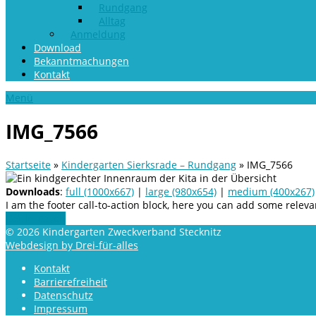
Rundgang
Alltag
Anmeldung
Download
Bekanntmachungen
Kontakt
Menü
IMG_7566
Startseite
»
Kindergarten Sierksrade – Rundgang
»
IMG_7566
Downloads
:
full (1000x667)
|
large (980x654)
|
medium (400x267)
I am the footer call-to-action block, here you can add some rele
Get In Touch
© 2026 Kindergarten Zweckverband Stecknitz
Webdesign by Drei-für-alles
Kontakt
Barrierefreiheit
Datenschutz
Impressum