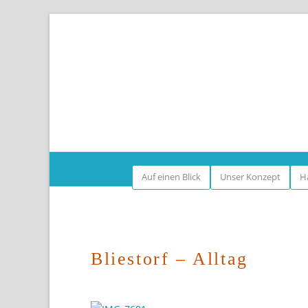
Start
Z
Auf einen Blick
Unser Konzept
H
Bliestorf – Alltag