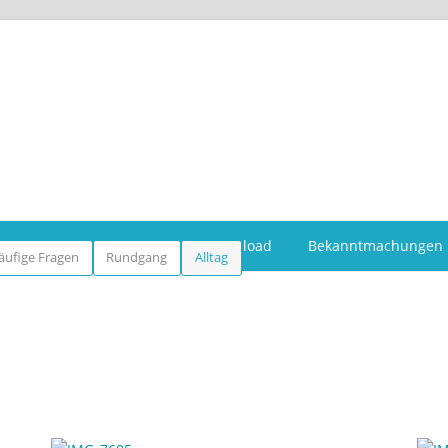
weckverband
Kitas
Download
Bekanntmachungen
äufige Fragen
Rundgang
Alltag