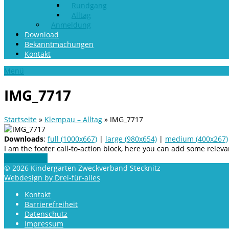
Rundgang
Alltag
Anmeldung
Download
Bekanntmachungen
Kontakt
Menü
IMG_7717
Startseite
»
Klempau – Alltag
»
IMG_7717
Downloads
:
full (1000x667)
|
large (980x654)
|
medium (400x267)
I am the footer call-to-action block, here you can add some rele
Get In Touch
© 2026 Kindergarten Zweckverband Stecknitz
Webdesign by Drei-für-alles
Kontakt
Barrierefreiheit
Datenschutz
Impressum