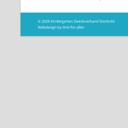
© 2026 Kindergarten Zweckverband Stecknitz
Webdesign by Drei-für-alles