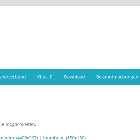
weckverband
Kitas
Download
Bekanntmachungen
medium (400x267)
|
thumbnail (150x150)