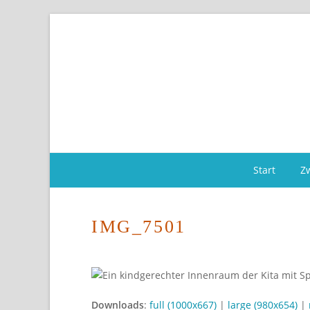
Start
Z
IMG_7501
Downloads
:
full (1000x667)
|
large (980x654)
|