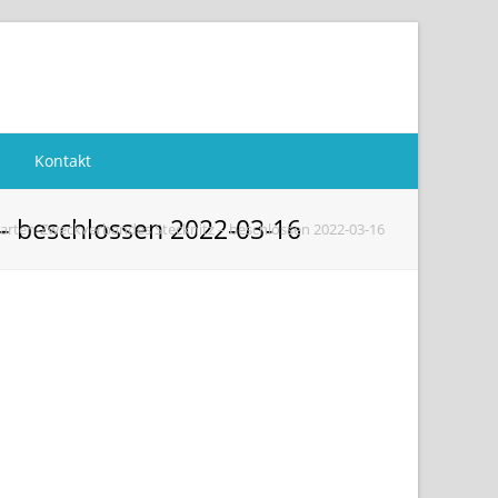
Kontakt
– beschlossen 2022-03-16
arten-Zweckverbandes Stecknitz – beschlossen 2022-03-16