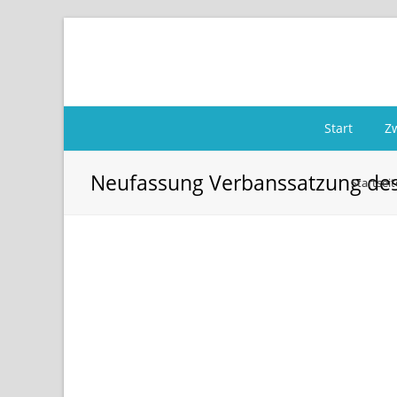
Start
Z
Neufassung Verbanssatzung des
Startseit